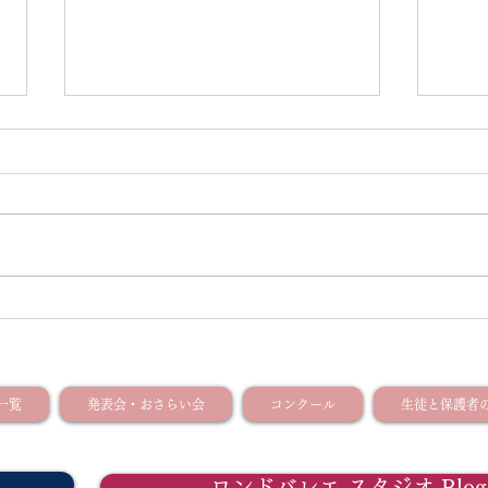
【ス
【Instagram（インスタグラ
ム）開設のお知らせ】
一覧
発表会・おさらい会
コンクール
生徒と保護者の
ロンドバレエ スタジオ Blog